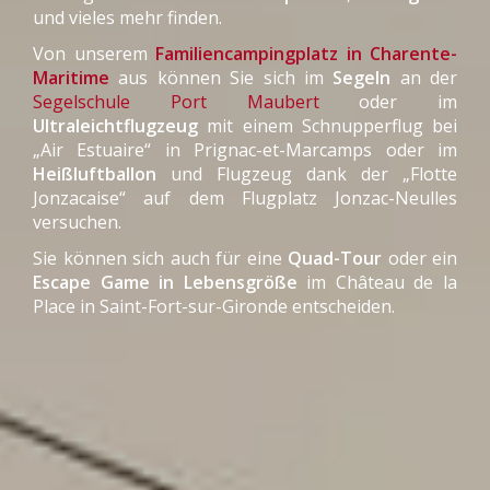
und vieles mehr finden.
Von unserem
Familiencampingplatz in Charente-
Maritime
aus können Sie sich im
Segeln
an der
Segelschule Port Maubert
oder im
Ultraleichtflugzeug
mit einem Schnupperflug bei
„Air Estuaire“ in Prignac-et-Marcamps oder im
Heißluftballon
und Flugzeug dank der „Flotte
Jonzacaise“ auf dem Flugplatz Jonzac-Neulles
versuchen.
Sie können sich auch für eine
Quad-Tour
oder ein
Escape Game in Lebensgröße
im Château de la
Place in Saint-Fort-sur-Gironde entscheiden.