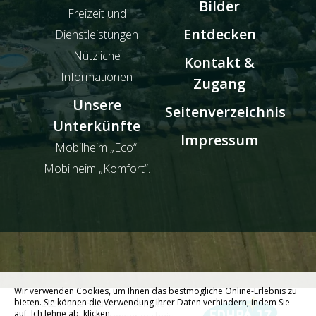
Bilder
Freizeit und
Entdecken
Dienstleistungen
Nützliche
Kontakt &
Informationen
Zugang
Unsere
Seitenverzeichnis
Unterkünfte
Impressum
Mobilheim „Eco“.
Mobilheim „Komfort“.
Wir verwenden Cookies, um Ihnen das bestmögliche Online-Erlebnis zu
bieten. Sie können die Verwendung Ihrer Daten verhindern, indem Sie
© 2026 - Alle Rechte vorbehalten
auf 'Ich lehne ab' klicken.