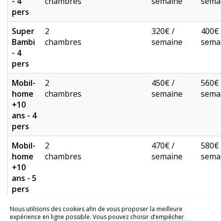
- 4
chambres
semaine
sema
pers
Super
2
320€ /
400€ 
Bambi
chambres
semaine
sema
- 4
pers
Mobil-
2
450€ /
560€ 
home
chambres
semaine
sema
+10
ans - 4
pers
Mobil-
2
470€ /
580€ 
home
chambres
semaine
sema
+10
ans - 5
pers
Nous utilisons des cookies afin de vous proposer la meilleure
expérience en ligne possible. Vous pouvez choisir d’empêcher
© 2026 - Tous Droits Réservés