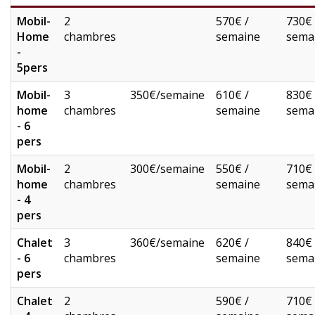
Mobil-
2
570€ /
730€ 
Home
chambres
semaine
sema
-
5pers
Mobil-
3
350€/semaine
610€ /
830€ 
home
chambres
semaine
sema
- 6
pers
Mobil-
2
300€/semaine
550€ /
710€ 
home
chambres
semaine
sema
- 4
pers
Chalet
3
360€/semaine
620€ /
840€ 
- 6
chambres
semaine
sema
pers
Chalet
2
590€ /
710€ 