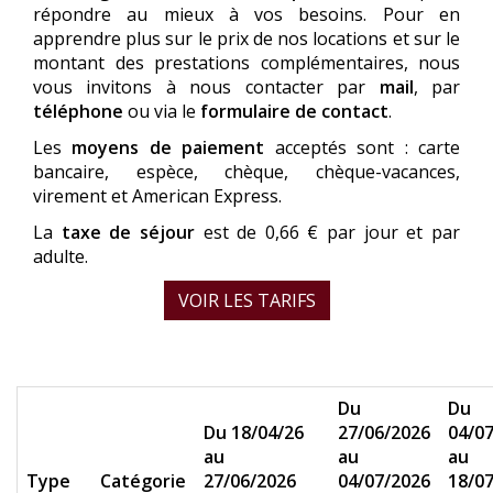
répondre au mieux à vos besoins. Pour en
apprendre plus sur le prix de nos locations et sur le
montant des prestations complémentaires, nous
vous invitons à nous contacter par
mail
, par
téléphone
ou via le
formulaire de contact
.
Les
moyens de paiement
acceptés sont : carte
bancaire, espèce, chèque, chèque-vacances,
virement et American Express.
La
taxe de séjour
est de 0,66 € par jour et par
adulte.
VOIR LES TARIFS
Du
Du
Du 18/04/26
27/06/2026
04/0
au
au
au
Type
Catégorie
27/06/2026
04/07/2026
18/0